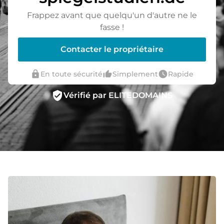
Frappez avant que quelqu'un d'autre ne le
fasse !
Contacter le propriétaire
lock
thumb_up_alt
watch_later
En toute sécurité
Simplement
Rapide
verified_user
Vérifié par ELITEDOMAINS