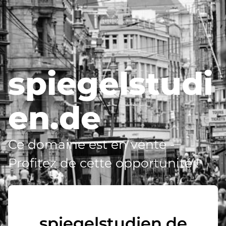
spiegelstudi
en.de
Ce domaine est en vente -
Profitez de cette opportunité !
spiegelstudien.de