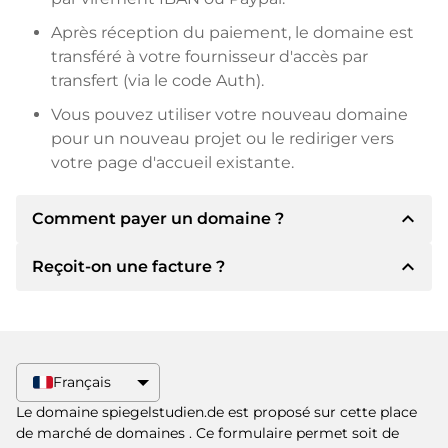
Après réception du paiement, le domaine est
transféré à votre fournisseur d'accès par
transfert (via le code Auth).
Vous pouvez utiliser votre nouveau domaine
pour un nouveau projet ou le rediriger vers
votre page d'accueil existante.
expand_less
Comment payer un domaine ?
expand_less
Reçoit-on une facture ?
Après un accord, le titulaire vous
communiquera les détails du paiement. Le
titulaire vous communiquera alors les détails
Oui, le vendeur vous enverra une facture en
bancaires SEPA et, si vous le souhaitez, vous
bonne et due forme. Si le prix d'achat est plus
proposera Paypal ou d'autres méthodes de
élevé, vous recevrez également un contrat de
Français
paiement.
vente supplémentaire si vous le souhaitez.
Le domaine spiegelstudien.de est proposé sur cette place
Veuillez toujours mentionner le nom de
de marché de domaines
. Ce formulaire permet soit de
domaine et le numéro de facture lors du