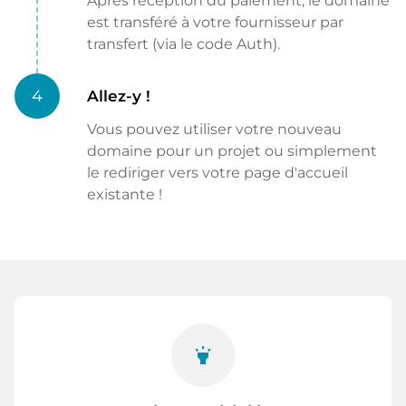
Après réception du paiement, le domaine
est transféré à votre fournisseur par
transfert (via le code Auth).
4
Allez-y !
Vous pouvez utiliser votre nouveau
domaine pour un projet ou simplement
le rediriger vers votre page d'accueil
existante !
highlight